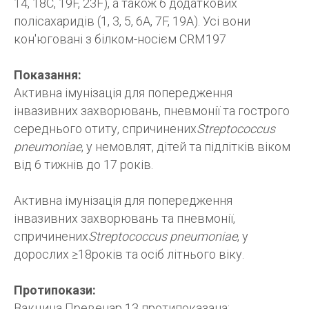
14, 18C, 19F, 23F), а також 6 додаткових
полісахаридів (1, 3, 5, 6А, 7F, 19А). Усі вони
кон'юговані з білком-носієм CRM197
Показання:
Активна імунізація для попередження
інвазивних захворювань, пневмонії та гострого
середнього отиту, спричинених
Streptococcus
pneumoniae
, у немовлят, дітей та підлітків віком
від 6 тижнів до 17 років.
Активна імунізація для попередження
інвазивних захворювань та пневмонії,
спричинених
Streptococcus pneumoniae
, у
дорослих ≥18років та осіб літнього віку.
Протипокази:
Вакцина Превенар 13 протипоказана: