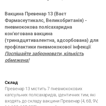
В
акцина Превенар 13
(Ваєт
Фармасеутикалс, Великобританія) -
пневмококова полісахаридна
кон'югована вакцина
(тринадцятивалентна, адсорбована) для
профілактики пневмококової інфекції
.
Поспішайте забронювати, кількість
обмежена!
Склад
:
Превенар 13 містить 7 пневмококових
капсульних полісахаридів, ідентичних тим, які
входять до складу вакцини Превенар (4, 6В, 9V,