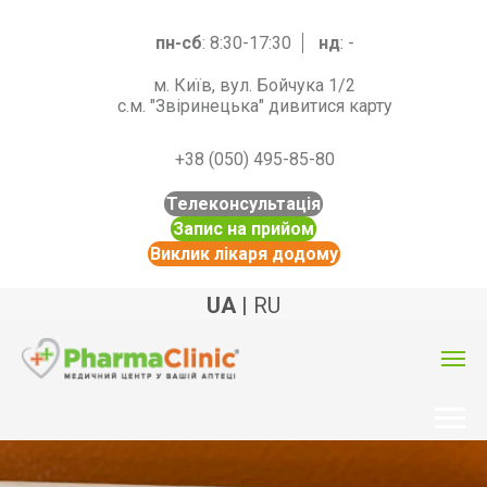
пн-сб
: 8:30-17:30
нд
: -
м. Київ, вул. Бойчука 1/2
с.м. "Звіринецька" дивитися карту
+38 (050) 495-85-80
Телеконсультація
Запис на прийом
Виклик лікаря додому
UA
|
RU