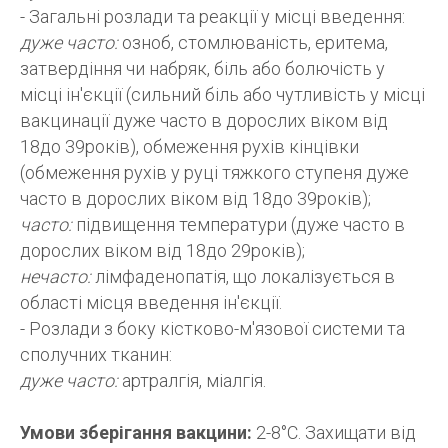
- Загальні розлади та реакції у місці введення:
дуже часто:
озноб, стомлюваність, еритема,
затвердіння чи набряк, біль або болючість у
місці ін'єкції (сильний біль або чутливість у місці
вакцинації дуже часто в дорослих віком від
18до 39років), обмеження рухів кінцівки
(обмеження рухів у руці тяжкого ступеня дуже
часто в дорослих віком від 18до 39років);
часто:
підвищення температури (дуже часто в
дорослих віком від 18до 29років);
нечасто:
лімфаденопатія, що локалізується в
області місця введення ін'єкції.
- Розлади з боку кістково-м'язової системи та
сполучних тканин:
дуже часто:
артралгія, міалгія.
Умови зберігання вакцини:
2-8°С. Захищати від