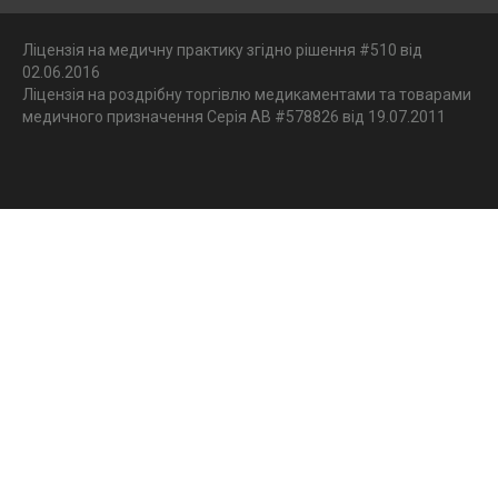
Ліцензія на медичну практику згідно рішення #510 від
02.06.2016
Ліцензія на роздрібну торгівлю медикаментами та товарами
медичного призначення Серія АВ #578826 від 19.07.2011