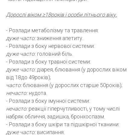
Дорослі віком ≥18років і особи літнього віку.
- Розлади метаболізму та травлення:
дуже часто:
зниження апетиту.
- Розлади з боку нервової системи:
дуже часто:
головний біль.
- Розлади з боку травної системи:
дуже часто:
діарея, блювання (у дорослих віком
від 18до 49років);
часто:
блювання (у дорослих старше 50років);
нечасто:
нудота.
- Розлади з боку імунної системи:
нечасто:
реакції гіперчутливості, у тому числі
набряк обличчя, задишка, бронхоспазм.
- Розлади з боку шкіри та підшкірної тканини:
дуже часто:
висипання.