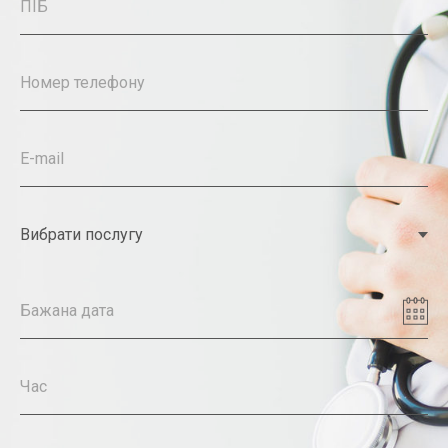
ПІБ
Номер телефону
E-mail
Бажана дата
Час