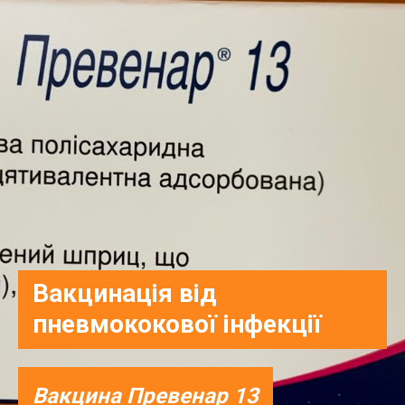
Вакцинація від
пневмококової інфекції
Вакцина Превенар 13